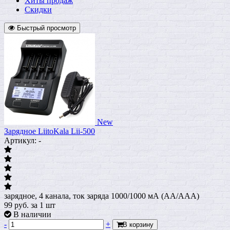
Хиты продаж
Скидки
Быстрый просмотр
New
Зарядное LiitoKala Lii-500
Артикул: -
зарядное, 4 канала, ток заряда 1000/1000 мА (AA/AAA)
99
руб.
за 1 шт
В наличии
-
+
В корзину