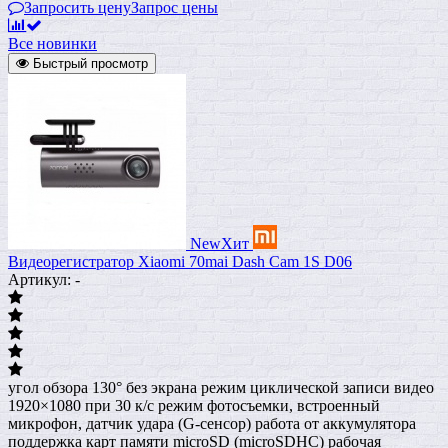
Запросить цену
Запрос цены
Все новинки
Быстрый просмотр
New
Хит
Видеорегистратор Xiaomi 70mai Dash Cam 1S D06
Артикул: -
угол обзора 130° без экрана режим циклической записи видео
1920×1080 при 30 к/с режим фотосъемки, встроенный
микрофон, датчик удара (G-сенсор) работа от аккумулятора
поддержка карт памяти microSD (microSDHC) рабочая