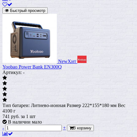
Быстрый просмотр
New
Хит
Yoobao Power Bank EN300Q
Артикул: -
Тип батареи: Литиево-ионная Размер 222*155*180 мм Вес
4100 г
741
руб.
за 1 шт
В наличии мало
-
+
В корзину