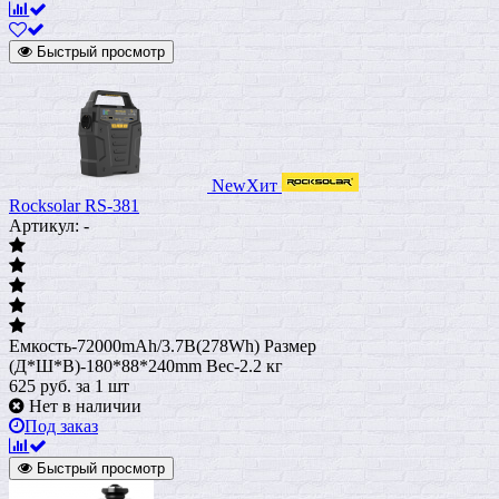
Быстрый просмотр
New
Хит
Rocksolar RS-381
Артикул: -
Емкость-72000mAh/3.7B(278Wh) Размер
(Д*Ш*В)-180*88*240mm Вес-2.2 кг
625
руб.
за 1 шт
Нет в наличии
Под заказ
Быстрый просмотр