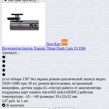
Быстрый просмотр
New
Хит
Видеорегистратор Xiaomi 70mai Dash Cam 1S D06
Артикул: -
угол обзора 130° без экрана режим циклической записи видео
1920×1080 при 30 к/с режим фотосъемки, встроенный
микрофон, датчик удара (G-сенсор) работа от аккумулятора
поддержка карт памяти microSD (microSDHC) рабочая
температура: -10 - +60 размеры: 91х32х52 мм
147
руб.
за 1 шт
В наличии