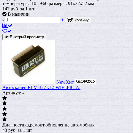
температура: -10 - +60 размеры: 91х32х52 мм
147
руб.
за 1 шт
В наличии
-
+
В корзину
Быстрый просмотр
New
Хит
Автосканер ELM 327 v1.5WIFI.PIC-Ai
Артикул: -
Диагностика,ремонт,обновление автомобиля
43
руб.
за 1 шт