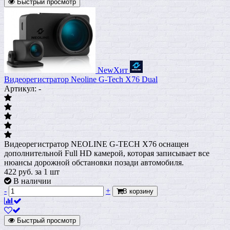
Быстрый просмотр
New
Хит
Видеорегистратор Neoline G-Tech X76 Dual
Артикул: -
Видеорегистратор NEOLINE G-TECH X76 оснащен
дополнительной Full HD камерой, которая записывает все
нюансы дорожной обстановки позади автомобиля.
422
руб.
за 1 шт
В наличии
-
+
В корзину
Быстрый просмотр