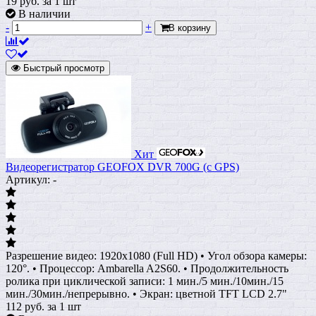
19
руб.
за 1 шт
В наличии
-
+
В корзину
Быстрый просмотр
Хит
Видеорегистратор GEOFOX DVR 700G (с GPS)
Артикул: -
Разрешение видео: 1920x1080 (Full HD) • Угол обзора камеры:
120°. • Процессор: Ambarella A2S60. • Продолжительность
ролика при циклической записи: 1 мин./5 мин./10мин./15
мин./30мин./непрерывно. • Экран: цветной TFT LCD 2.7"
112
руб.
за 1 шт