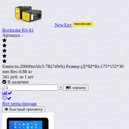
New
Хит
Rocksolar RS-81
Артикул: -
Емкость-20000mAh/3.7B(74Wh) Размер (Д*Ш*В)-175*155*30
mm Вес-0.88 кг
341
руб.
за 1 шт
В наличии
-
+
В корзину
Все хиты продаж
Быстрый просмотр